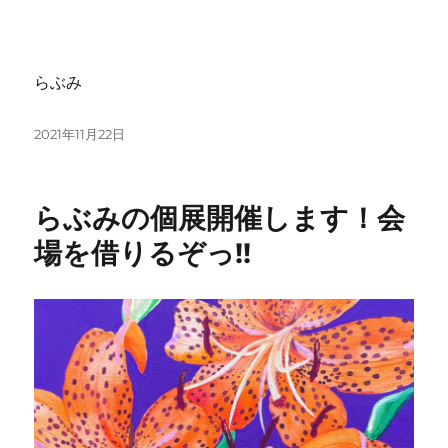
らぶみ
投
2021年11月22日
稿
日:
らぶみの個展開催します！会
場を借りるぞっ!!