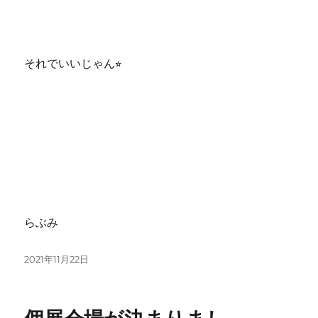
それでいいじゃん⭐︎
らぶみ
投
2021年11月22日
稿
日: