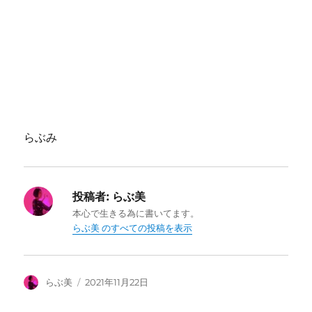
らぶみ
投稿者:
らぶ美
本心で生きる為に書いてます。
らぶ美 のすべての投稿を表示
投
投
らぶ美
2021年11月22日
稿
稿
者
日: