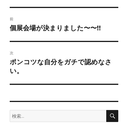
投
前
稿
個展会場が決まりました〜〜!!
前
の
ナ
投
ビ
稿:
次
ゲ
ポンコツな自分をガチで認めなさ
次
の
い。
ー
投
シ
稿:
ョ
ン
検
検
索
索: